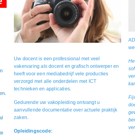
AD
we
Uw docent is een professional met veel
He
n
vakervaring als docent en grafisch ontwerper en
sof
en
heeft voor een mediabedrijf vele producties
ve
verzorgd met alle onderdelen met ICT
kan
technieken en applicaties.
en.
Fi
Gedurende uw vakopleiding ontvangt u
doc
aanvullende documentatie over actuele praktijk
gew
zaken.
al
ben
ver
Opleidingscode:
te